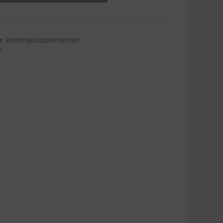
e:
Voedingssupplementen
n