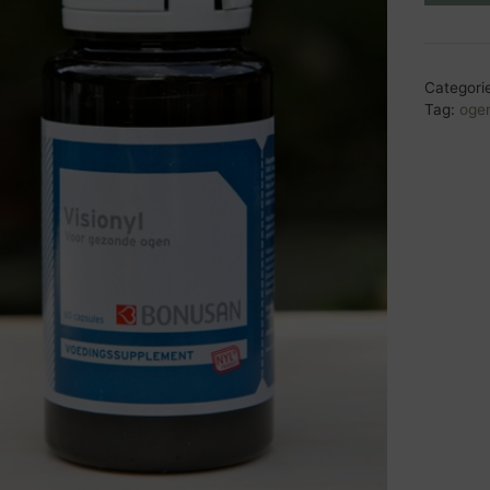
Categori
Tag:
oge