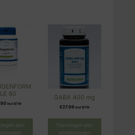
UGENFORM
LE 60
GABA 400 mg
.90
Incl BTW
€
27.99
Incl BTW
oegen aan
Toevoegen aan
kelwagen
winkelwagen