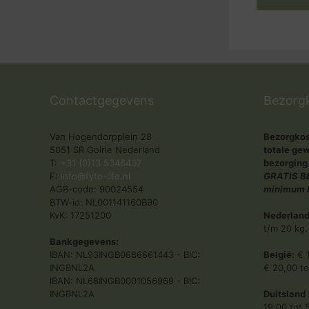
Contactgegevens
Bezorg
Van Hogendorpplein 28
Bezorgkost
5051 SR Goirle Nederland
totale gew
T:
+31 (0)13 5346437
bezorging
E:
info@fyto-life.nl
GRATIS BE
AGB-code: 90024554
minimum b
BTW-id: NL001141160B90
KvK: 17251200
Nederland
t/m 20 kg.
Bankgegevens:
IBAN: NL93INGB0686661443 - BIC:
België:
€ 1
INGBNL2A
€ 20,00 to
IBAN: NL68INGB0001056969 - BIC:
INGBNL2A
Duitsland 
19,00 tot 