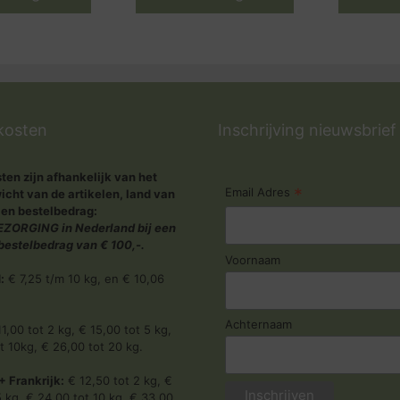
kosten
Inschrijving nieuwsbrief
en zijn afhankelijk van het
*
Email Adres
icht van de artikelen, land van
 en bestelbedrag:
ZORGING in Nederland bij een
estelbedrag van € 100,-.
Voornaam
:
€ 7,25 t/m 10 kg, en € 10,06
Achternaam
1,00 tot 2 kg, € 15,00 tot 5 kg,
t 10kg, € 26,00 tot 20 kg.
+ Frankrijk:
€ 12,50 tot 2 kg, €
5 kg, € 24,00 tot 10 kg, € 33,00