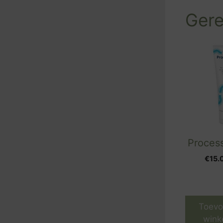
Gere
Process
€
15.
Toevo
wink