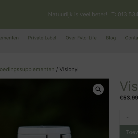
Natuurlijk is veel beter!
T: 013 53
ementen
Private Label
Over Fyto-Life
Blog
Conta
oedingssupplementen
/ Visionyl
Vis
€
53.9
-
Visiony
aantal
Toev