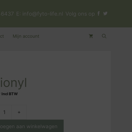
46437
E:
info@fyto-life.nl
Volg ons op
ct
Mijn account
ionyl
9
Incl BTW
+
l
oegen aan winkelwagen