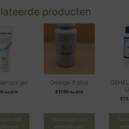
lateerde producten
ierups gel
Omega-3 plus
GEHE
U
00
€
17.50
Incl BTW
Incl BTW
€
72
egen aan
Toevoegen aan
Toev
elwagen
winkelwagen
win