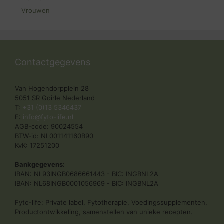
Vrouwen
Contactgegevens
Van Hogendorpplein 28
5051 SR Goirle Nederland
T:
+31 (0)13 5346437
E:
info@fyto-life.nl
AGB-code: 90024554
BTW-id: NL001141160B90
KvK: 17251200
Bankgegevens:
IBAN: NL93INGB0686661443 - BIC: INGBNL2A
IBAN: NL68INGB0001056969 - BIC: INGBNL2A
Fyto-life: Private label, Fytotherapie, Voedingssupplementen,
Productontwikkeling, samenstellen van unieke recepten.