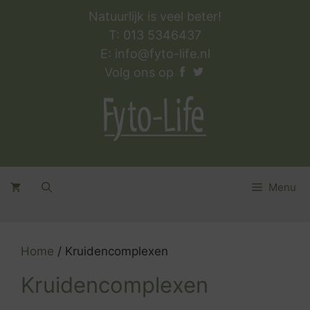
Ga
Natuurlijk is veel beter!
naar
T: 013 5346437
de
E:
info@fyto-life.nl
inhoud
Volg ons op
Menu
Home
/ Kruidencomplexen
Kruidencomplexen