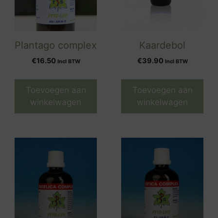
Plantago complex
Kaardebol
€
16.50
€
39.90
Incl BTW
Incl BTW
Toevoegen aan
Toevoegen aan
winkelwagen
winkelwagen