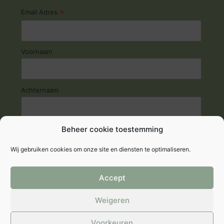
*
Email Adres
Voornaam
Achternaam
Beheer cookie toestemming
Wij gebruiken cookies om onze site en diensten te optimaliseren.
Accept
© 2026 Fyto-Life
Weigeren
Privacyverklaring
|
Cookie verklaring
|
Algemene
Voorkeuren