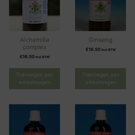
Alchemilla
Ginseng
complex
€
16.50
Incl BTW
€
16.50
Incl BTW
Toevoegen aan
Toevoegen aan
winkelwagen
winkelwagen