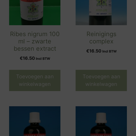
Ribes nigrum 100
Reinigings
ml – zwarte
complex
bessen extract
€
16.50
Incl BTW
€
16.50
Incl BTW
Toevoegen aan
Toevoegen aan
winkelwagen
winkelwagen