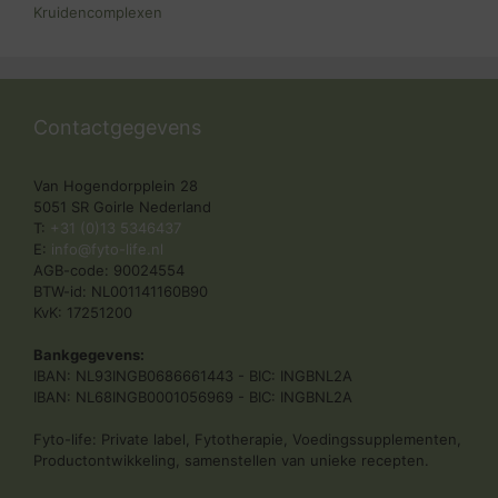
Kruidencomplexen
Contactgegevens
Van Hogendorpplein 28
5051 SR Goirle Nederland
T:
+31 (0)13 5346437
E:
info@fyto-life.nl
AGB-code: 90024554
BTW-id: NL001141160B90
KvK: 17251200
Bankgegevens:
IBAN: NL93INGB0686661443 - BIC: INGBNL2A
IBAN: NL68INGB0001056969 - BIC: INGBNL2A
Fyto-life: Private label, Fytotherapie, Voedingssupplementen,
Productontwikkeling, samenstellen van unieke recepten.