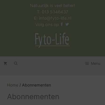
Ga
Natuurlijk is veel beter!
naar
T: 013 5346437
de
E:
info@fyto-life.nl
inhoud
Volg ons op
Menu
Home
/ Abonnementen
Abonnementen