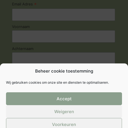
*
Email Adres
Voornaam
Achternaam
Beheer cookie toestemming
Wij gebruiken cookies om onze site en diensten te optimaliseren.
Accept
© 2026 Fyto-Life
Weigeren
Privacyverklaring
|
Cookie verklaring
|
Algemene
Voorkeuren