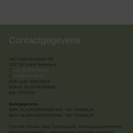
Contactgegevens
Van Hogendorpplein 28
5051 SR Goirle Nederland
T:
+31 (0)13 5346437
E:
info@fyto-life.nl
AGB-code: 90024554
BTW-id: NL001141160B90
KvK: 17251200
Bankgegevens:
IBAN: NL93INGB0686661443 - BIC: INGBNL2A
IBAN: NL68INGB0001056969 - BIC: INGBNL2A
Fyto-life: Private label, Fytotherapie, Voedingssupplementen,
Productontwikkeling, samenstellen van unieke recepten.