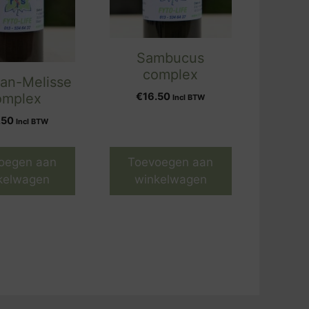
Sambucus
complex
aan-Melisse
€
16.50
omplex
Incl BTW
.50
Incl BTW
oegen aan
Toevoegen aan
kelwagen
winkelwagen