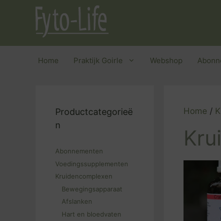
Ga
naar
de
inhoud
Home
Praktijk Goirle
Webshop
Abonn
Home
/
K
Productcategorieë
n
Kru
Abonnementen
Voedingssupplementen
Kruidencomplexen
Bewegingsapparaat
Afslanken
Hart en bloedvaten