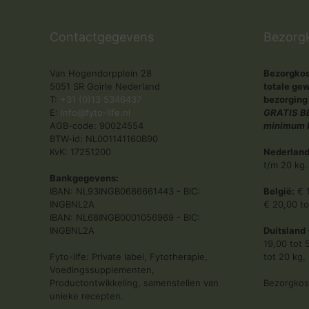
Contactgegevens
Bezorg
Van Hogendorpplein 28
Bezorgkost
5051 SR Goirle Nederland
totale gew
T:
+31 (0)13 5346437
bezorging
E:
info@fyto-life.nl
GRATIS BE
AGB-code: 90024554
minimum b
BTW-id: NL001141160B90
KvK: 17251200
Nederland
t/m 20 kg.
Bankgegevens:
IBAN: NL93INGB0686661443 - BIC:
België:
€ 1
INGBNL2A
€ 20,00 to
IBAN: NL68INGB0001056969 - BIC:
INGBNL2A
Duitsland 
19,00 tot 
Fyto-life: Private label, Fytotherapie,
tot 20 kg,
Voedingssupplementen,
Productontwikkeling, samenstellen van
Bezorgkost
unieke recepten.