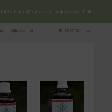
46437
E:
info@fyto-life.nl
Volg ons op
ct
Mijn account
€387.90