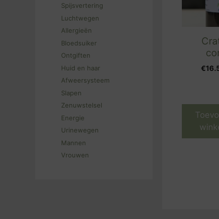
Spijsvertering
Luchtwegen
Allergieën
Cra
Bloedsuiker
co
Ontgiften
Huid en haar
€
16.
Afweersysteem
Slapen
Zenuwstelsel
Toevo
Energie
wink
Urinewegen
Mannen
Vrouwen