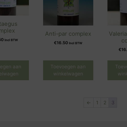
taegus
mplex
Anti-par complex
Valeri
50
c
Incl BTW
€
16.50
Incl BTW
€
16
egen aan
Toevoegen aan
Toev
elwagen
winkelwagen
win
←
1
2
3