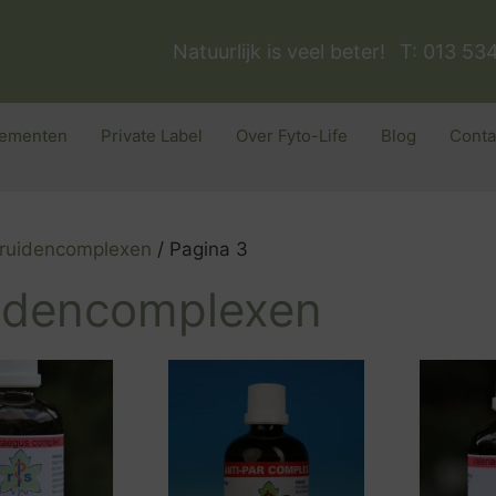
Natuurlijk is veel beter!
T: 013 53
ementen
Private Label
Over Fyto-Life
Blog
Conta
ruidencomplexen
/ Pagina 3
idencomplexen