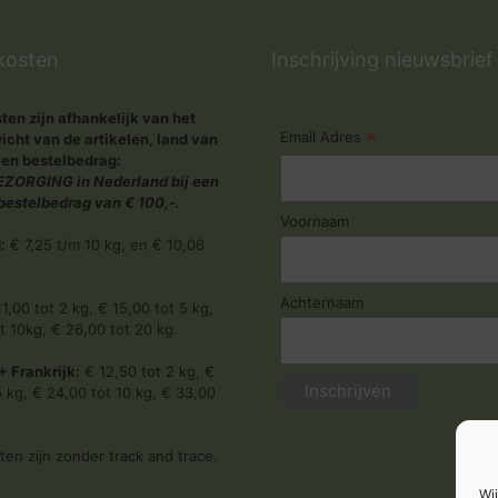
kosten
Inschrijving nieuwsbrief
en zijn afhankelijk van het
*
Email Adres
icht van de artikelen, land van
 en bestelbedrag:
ZORGING in Nederland bij een
estelbedrag van € 100,-.
Voornaam
:
€ 7,25 t/m 10 kg, en € 10,06
Achternaam
1,00 tot 2 kg, € 15,00 tot 5 kg,
t 10kg, € 26,00 tot 20 kg.
+ Frankrijk:
€ 12,50 tot 2 kg, €
5 kg, € 24,00 tot 10 kg, € 33,00
en zijn zonder track and trace.
Wij