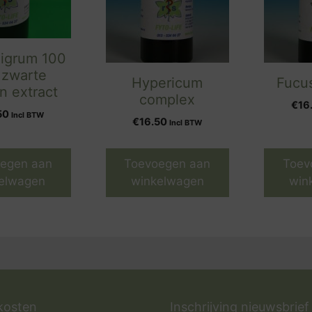
nigrum 100
 zwarte
Hypericum
Fucu
n extract
complex
€
16
50
Incl BTW
€
16.50
Incl BTW
egen aan
Toevoegen aan
Toev
elwagen
winkelwagen
win
kosten
Inschrijving nieuwsbrief