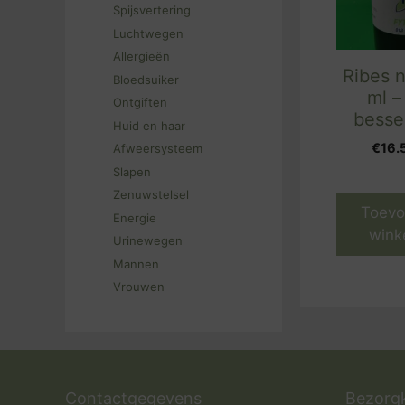
Spijsvertering
Luchtwegen
Allergieën
Ribes 
Bloedsuiker
ml –
Ontgiften
besse
Huid en haar
€
16.
Afweersysteem
Slapen
Zenuwstelsel
Toevo
Energie
wink
Urinewegen
Mannen
Vrouwen
Contactgegevens
Bezorg