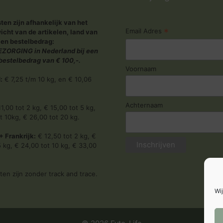
en zijn afhankelijk van het
*
Email Adres
icht van de artikelen, land van
 en bestelbedrag:
ZORGING in Nederland bij een
estelbedrag van € 100,-.
Voornaam
:
€ 7,25 t/m 10 kg, en € 10,06
Achternaam
1,00 tot 2 kg, € 15,00 tot 5 kg,
t 10kg, € 26,00 tot 20 kg.
+ Frankrijk:
€ 12,50 tot 2 kg, €
5 kg, € 24,00 tot 10 kg, € 33,00
en zijn zonder track and trace.
Wij