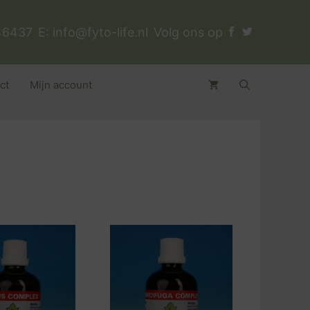
46437
E:
info@fyto-life.nl
Volg ons op
ct
Mijn account