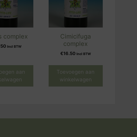
s complex
Cimicifuga
complex
.50
Incl BTW
€
16.50
Incl BTW
oegen aan
Toevoegen aan
kelwagen
winkelwagen