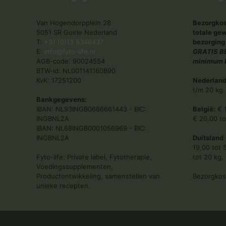
Van Hogendorpplein 28
Bezorgkost
5051 SR Goirle Nederland
totale gew
T:
+31 (0)13 5346437
bezorging
E:
info@fyto-life.nl
GRATIS BE
AGB-code: 90024554
minimum b
BTW-id: NL001141160B90
KvK: 17251200
Nederland
t/m 20 kg.
Bankgegevens:
IBAN: NL93INGB0686661443 - BIC:
België:
€ 1
INGBNL2A
€ 20,00 to
IBAN: NL68INGB0001056969 - BIC:
INGBNL2A
Duitsland 
19,00 tot 
Fyto-life: Private label, Fytotherapie,
tot 20 kg,
Voedingssupplementen,
Productontwikkeling, samenstellen van
Bezorgkost
unieke recepten.