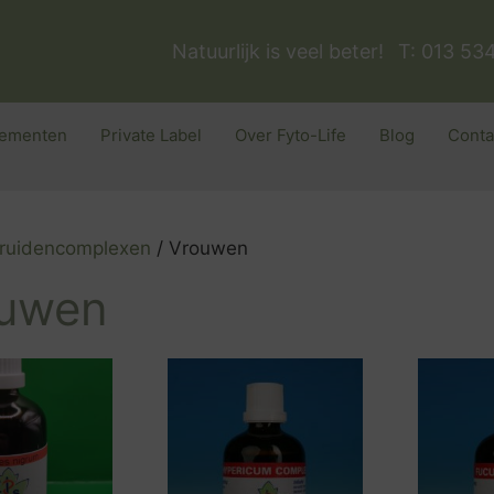
Natuurlijk is veel beter!
T: 013 53
ementen
Private Label
Over Fyto-Life
Blog
Conta
ruidencomplexen
/ Vrouwen
uwen