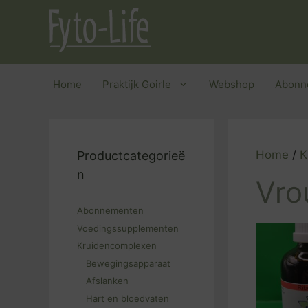
Ga
naar
de
inhoud
Home
Praktijk Goirle
Webshop
Abonn
Home
/
K
Productcategorieë
n
Vro
Abonnementen
Voedingssupplementen
Kruidencomplexen
Bewegingsapparaat
Afslanken
Hart en bloedvaten