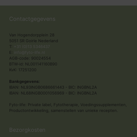
Contactgegevens
Van Hogendorpplein 28
5051 SR Goirle Nederland
T:
+31 (0)13 5346437
E:
info@fyto-life.nl
AGB-code: 90024554
BTW-id: NL001141160B90
KvK: 17251200
Bankgegevens:
IBAN: NL93INGB0686661443 - BIC: INGBNL2A
IBAN: NL68INGB0001056969 - BIC: INGBNL2A
Fyto-life: Private label, Fytotherapie, Voedingssupplementen,
Productontwikkeling, samenstellen van unieke recepten.
Bezorgkosten