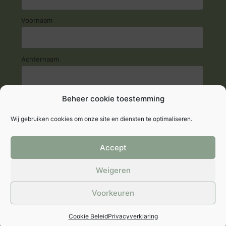
Voornaam
Achternaam
Beheer cookie toestemming
Wij gebruiken cookies om onze site en diensten te optimaliseren.
Accept
© 2026 Fyto-Life
Weigeren
Privacyverklaring
|
Cookie verklaring
|
Algemene
Voorkeuren
voorwaarden
|
Verzend-, retour- en leverbeleid
|
Bestelling herroepen
Cookie Beleid
Privacyverklaring