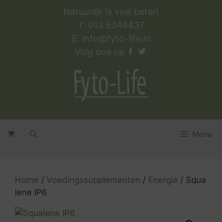
Ga
Natuurlijk is veel beter!
naar
T: 013 5346437
de
E:
info@fyto-life.nl
inhoud
Volg ons op
Menu
Home
/
Voedingssupplementen
/
Energie
/ Squa
lene IP6