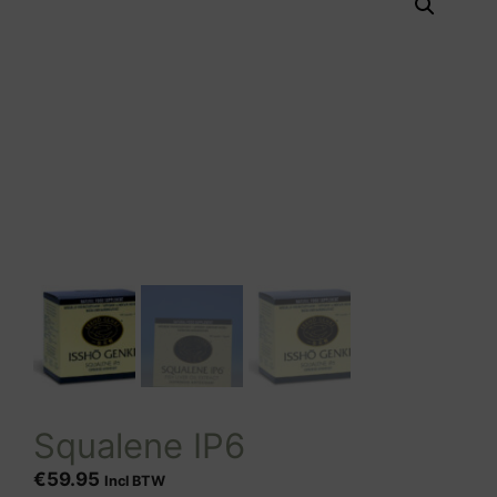
Squalene IP6
€
59.95
Incl BTW