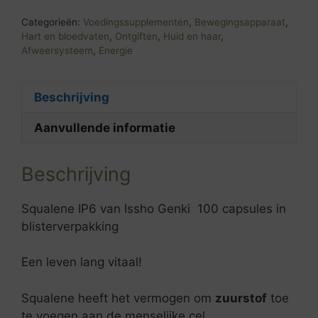
Categorieën:
Voedingssupplementen
,
Bewegingsapparaat
,
Hart en bloedvaten
,
Ontgiften
,
Huid en haar
,
Afweersysteem
,
Energie
Beschrijving
Aanvullende informatie
Beschrijving
Squalene IP6 van Issho Genki 100 capsules in
blisterverpakking
Een leven lang vitaal!
Squalene heeft het vermogen om
zuurstof
toe
te voegen aan de menselijke cel.