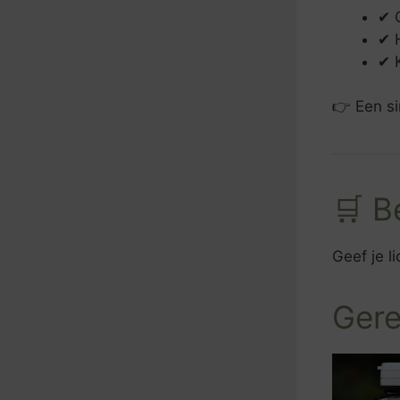
✔ 
✔ 
✔ K
👉 Een si
🛒 B
Geef je l
Gere