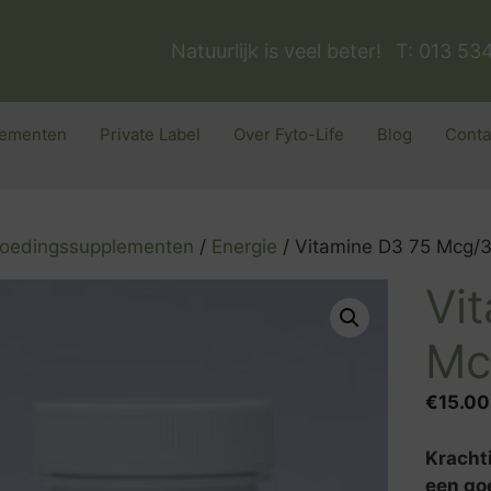
Natuurlijk is veel beter!
T: 013 53
ementen
Private Label
Over Fyto-Life
Blog
Conta
oedingssupplementen
/
Energie
/ Vitamine D3 75 Mcg/3
Vi
Mc
€
15.00
Kracht
een go