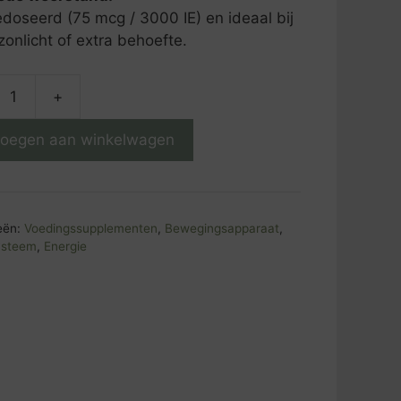
oseerd (75 mcg / 3000 IE) en ideaal bij
zonlicht of extra behoefte.
+
ne
oegen aan winkelwagen
000
eën:
Voedingssupplementen
,
Bewegingsapparaat
,
ysteem
,
Energie