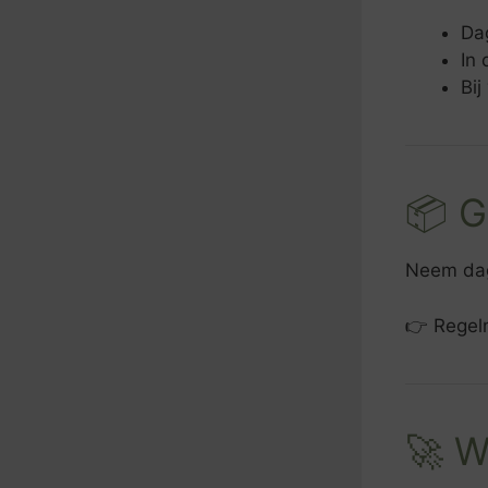
Dag
In 
Bi
📦 G
Neem dag
👉 Regelm
🚀 W