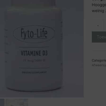
Hoogged
weinig 
-
Vitami
D3
Toev
75
Mcg/3
IE
aantal
Categori
Afweers