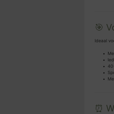
🎯 V
Ideaal vo
Me
Ie
40
Sp
Me
⏰ Wa