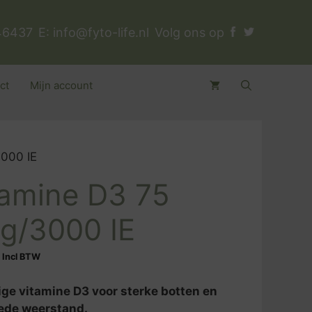
46437
E:
info@fyto-life.nl
Volg ons op
ct
Mijn account
000 IE
tamine D3 75
g/3000 IE
Incl BTW
ige vitamine D3 voor sterke botten en
ede weerstand.