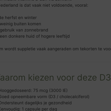
ederland is dat vaak niet voldoende, vooral:
de herfst en winter
 weinig buiten komen
j gebruik van zonnebrand
 een donkere huid of hogere leeftijd
m wordt suppletie vaak aangeraden om tekorten te vo
aarom kiezen voor deze D3
Hooggedoseerd: 75 mcg (3000 IE)
Goed opneembare vorm (D3 / cholecalciferol)
Ondersteunt dagelijks je gezondheid
Eenvoudig: 1 capsule per dag