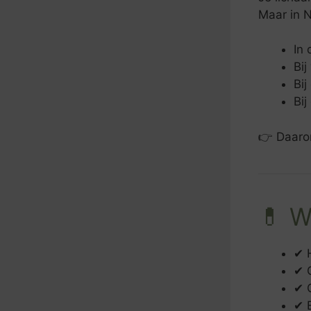
Maar in N
In 
Bij
Bi
Bij
👉 Daaro
💊 W
✔ 
✔ 
✔ 
✔ 