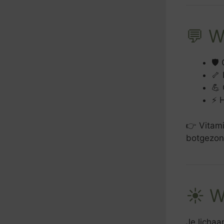
💬 W
🛡
🦴 
💪 
⚡ 
👉 Vitami
botgezon
☀️ W
Je lichaa