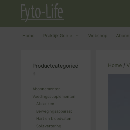
Ga
naar
de
inhoud
Home
Praktijk Goirle
Webshop
Abonn
Home
/
V
Productcategorieë
n
Abonnementen
Voedingssupplementen
Afslanken
Bewegingsapparaat
Hart en bloedvaten
Spijsvertering