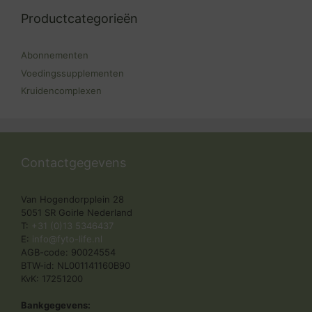
Productcategorieën
Abonnementen
Voedingssupplementen
Kruidencomplexen
Contactgegevens
Van Hogendorpplein 28
5051 SR Goirle Nederland
T:
+31 (0)13 5346437
E:
info@fyto-life.nl
AGB-code: 90024554
BTW-id: NL001141160B90
KvK: 17251200
Bankgegevens: