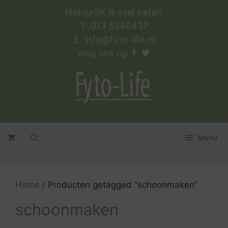
Ga
Natuurlijk is veel beter!
naar
T: 013 5346437
de
E:
info@fyto-life.nl
inhoud
Volg ons op
Menu
Home
/ Producten getagged “schoonmaken”
schoonmaken