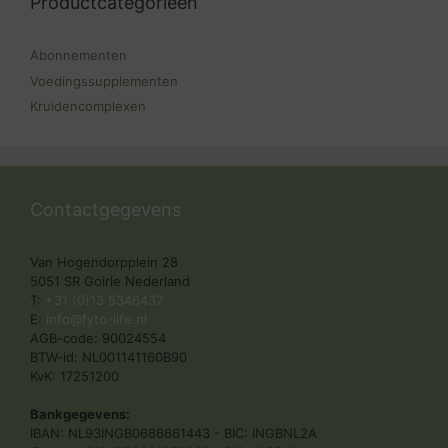
Productcategorieën
Abonnementen
Voedingssupplementen
Kruidencomplexen
Contactgegevens
Van Hogendorpplein 28
5051 SR Goirle Nederland
T:
+31 (0)13 5346437
E:
info@fyto-life.nl
AGB-code: 90024554
BTW-id: NL001141160B90
KvK: 17251200
Bankgegevens:
IBAN: NL93INGB0686661443 - BIC: INGBNL2A