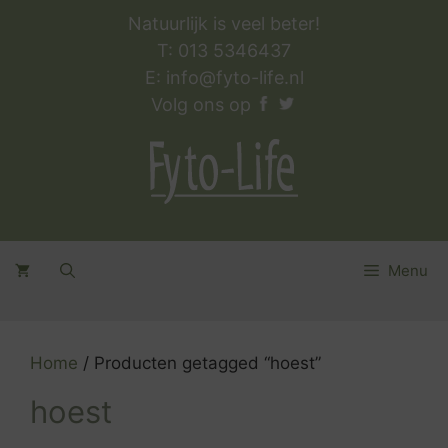
Ga
Natuurlijk is veel beter!
naar
T: 013 5346437
de
E:
info@fyto-life.nl
inhoud
Volg ons op
Menu
Home
/ Producten getagged “hoest”
hoest