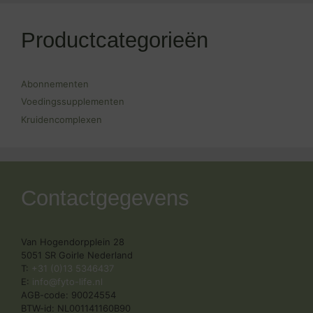
Productcategorieën
Abonnementen
Voedingssupplementen
Kruidencomplexen
Contactgegevens
Van Hogendorpplein 28
5051 SR Goirle Nederland
T:
+31 (0)13 5346437
E:
info@fyto-life.nl
AGB-code: 90024554
BTW-id: NL001141160B90