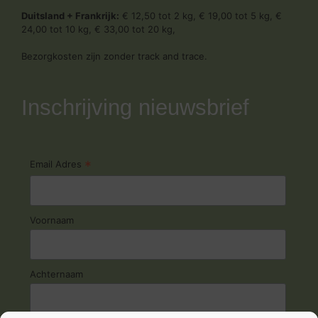
Duitsland + Frankrijk:
€ 12,50 tot 2 kg, € 19,00 tot 5 kg, €
24,00 tot 10 kg, € 33,00 tot 20 kg,
Bezorgkosten zijn zonder track and trace.
Inschrijving nieuwsbrief
*
Email Adres
Voornaam
Achternaam